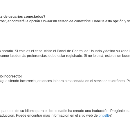
tas de usuarios conectados?
ros", encontrará la opción
Ocultar mi estado de conexións
. Habilite esta opción y
horaria. Si este es el caso, visite el Panel de Control de Usuario y defina su zona
 como las demás preferencias, debe estar registrado. Si no lo está, este es un bu
do incorrecto!
 sigue siendo incorrecta, entonces la hora almacenada en el servidor es errónea. P
l paquete de su idioma para el foro o nadie ha creado una traducción. Pregúntele a
 traducción. Puede encontrar más información en el sitio web de
phpBB
®