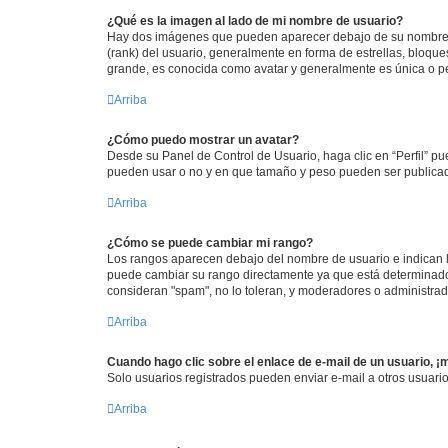
¿Qué es la imagen al lado de mi nombre de usuario?
Hay dos imágenes que pueden aparecer debajo de su nombre de 
(rank) del usuario, generalmente en forma de estrellas, bloqu
grande, es conocida como avatar y generalmente es única o p
Arriba
¿Cómo puedo mostrar un avatar?
Desde su Panel de Control de Usuario, haga clic en “Perfil” pu
pueden usar o no y en que tamaño y peso pueden ser publicada
Arriba
¿Cómo se puede cambiar mi rango?
Los rangos aparecen debajo del nombre de usuario e indican la
puede cambiar su rango directamente ya que está determinado p
consideran "spam", no lo toleran, y moderadores o administrad
Arriba
Cuando hago clic sobre el enlace de e-mail de un usuario, ¡
Solo usuarios registrados pueden enviar e-mail a otros usuarios
Arriba