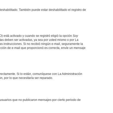
deshabilitado. También puede estar deshabilitado el registro de
O) está activado y cuando se registró eligió la opción
Soy
tas deben ser activadas, ya sea por usted mismo o por La
 las instrucciones. Si no recibió ningún e-mail, seguramente la
rección de e-mail que proporcionó es correcta, envíe un mensaje
rrectamente. Si lo están, comuníquese con La Administración
n, por lo que necesitaría ser reparado.
usuarios que no publicaron mensajes por cierto periodo de