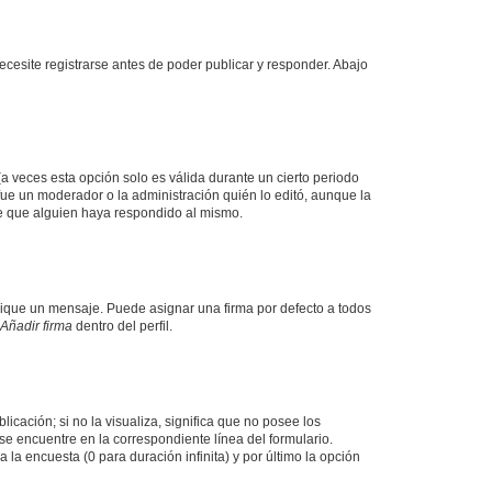
cesite registrarse antes de poder publicar y responder. Abajo
a veces esta opción solo es válida durante un cierto periodo
fue un moderador o la administración quién lo editó, aunque la
de que alguien haya respondido al mismo.
que un mensaje. Puede asignar una firma por defecto a todos
Añadir firma
dentro del perfil.
cación; si no la visualiza, significa que no posee los
e encuentre en la correspondiente línea del formulario.
la encuesta (0 para duración infinita) y por último la opción