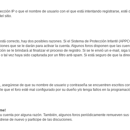
ección IP o que el nombre de usuario con el que está intentando registrarse, esté 
l sitio.
stá correcto, hay dos posibles razones. Si el Sistema de Protección Infantil (APPC
iones que se le darán para activar la cuenta. Algunos foros disponen que las cuen
ón se le brindará al finalizar el proceso de registro. Si se le envió un e-mail, siga
 o tal vez haya sido capturada por un filtro anti-spam. Si está seguro de que la di
ro, asegúrese de que su nombre de usuario y contraseña se encuentren escritos co
 que el foro esté mal configurado por su dueño y/o tenga fallos en la programació
rme!
su cuenta por alguna razón. También, algunos foros periódicamente remueven sus 
strese de nuevo y participe de las discuciones.