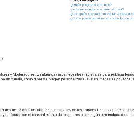
Acerca de phpBB
¿Quién programó este foro?
¿Por qué este foro no tiene tal cosa?
¿Con quién se puede contactar acerca de a
¿Cómo puedo ponerme en contacto con un 
ro
radores y Moderadores. En algunos casos necesitará registrarse para publicar temas
no disfrutaría, como tener su imagen personalizada (avatar), mensajes privados, s
res de 13 años del año 1998, es una ley de los Estados Unidos, donde se solicita 
ito y ratificado con el consentimiento de los padres o con algún otro método de rec