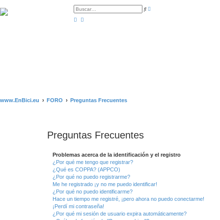
B
B
ú
u
s
s
q
c
u
a
e
r
d
a
a
v
a
n
z
a
d
a
www.EnBici.eu
FORO
Preguntas Frecuentes
Preguntas Frecuentes
Problemas acerca de la identificación y el registro
¿Por qué me tengo que registrar?
¿Qué es COPPA? (APPCO)
¿Por qué no puedo registrarme?
Me he registrado ¡y no me puedo identificar!
¿Por qué no puedo identificarme?
Hace un tiempo me registré, ¡pero ahora no puedo conectarme!
¡Perdí mi contraseña!
¿Por qué mi sesión de usuario expira automáticamente?