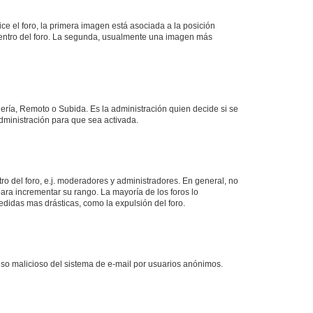
 el foro, la primera imagen está asociada a la posición
 dentro del foro. La segunda, usualmente una imagen más
lería, Remoto o Subida. Es la administración quien decide si se
ministración para que sea activada.
o del foro, e.j. moderadores y administradores. En general, no
ara incrementar su rango. La mayoría de los foros lo
didas mas drásticas, como la expulsión del foro.
l uso malicioso del sistema de e-mail por usuarios anónimos.