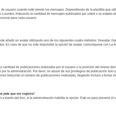
usuario cuando esté viendo los mensajes. Dependiendo de la plantilla que utilice
es o puntos, indicando la cantidad de mensajes publicados por usted o su estatus
ersonal para cada usuario.
ede añadir un avatar utilizando uno de los siguientes cuatro métodos: Gravatar, Ga
s. En caso de que no este disponible la opción de avatar, comuníquese con La Ad
 cantidad de publicaciones realizadas por el usuario o la posición del mismo dentr
or la administración. Por favor, no abuse de sus privilegios de publicación solo p
ores reducirán el número de publicaciones realizadas, llegando incluso a tomar me
me pide que me registre!
 a través del foro, si la administración habilita la opción. Esto es para prevenir e