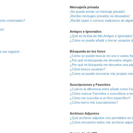
Mensajería privada
¡No puedo enviar un mensaje privado!
¡Recibo mensajes privados no deseados!
arios conectados?
¡Recibí spam o correos maliciosos de alguie
to!
Amigos e Ignorados
¿Qué es la lista de Mis Amigos e Ignorados
¿Cómo se puede añadir o borrar usuarios d
Búsqueda en los foros
e me registre!
¿Cómo se puede buscar en uno o varios fo
¿Por qué mi búsqueda me devuelve ningún 
¿Por qué mi búsqueda me devuelve una pág
¿Cómo busco usuarios?
¿Como se puede encontrar mis propios me
Suscripciones y Favoritos
¿Cuál es la diferencia entre añadir como Fa
¿Cómo marcar Favoritos o suscribirse a t
¿Cómo me suscribo a un foro específico?
¿Cómo borro mis suscripciones?
Archivos Adjuntos
¿Qué archivos adjuntos son permitidos en e
¿Cómo encuentro todos mis archivos adjun