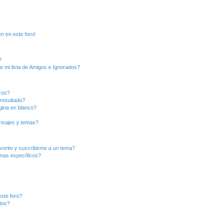
n en este foro!
?
e mi lista de Amigos e Ignorados?
ros?
resultado?
ina en blanco?
nsajes y temas?
vorito y suscribirme a un tema?
emas específicos?
ste foro?
tos?