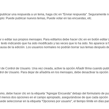
publicar una respuesta a un tema, haga clic en "Enviar respuesta". Seguramente ne
mplo: Puede publicar nuevos temas, Puede votar en las encuestas, etc.
 o editar sus propios mensajes. Para editarlos debe hacer clic en en botón
editar
(
texto indicando que ha sido modificado y las veces que lo ha sido. No aparece si 
a causa de la edición. Los usuarios normales no podrán borrar sus temas después 
 de Control de Usuario. Una vez creada, active la opción
Añadir firma
cuando publi
trol de Usuario. Para dejar de añadirla en los mensajes, debe desactivar la opción
o, debe hacer clic en la etiqueta "Agregar Encuesta" debajo del formulario de publi
y al menos dos opciones en el campo apropiado, asegurándose de que cada opción s
e seleccionar en la etiqueta "Opciones por usuario", el tiempo límite en días para 