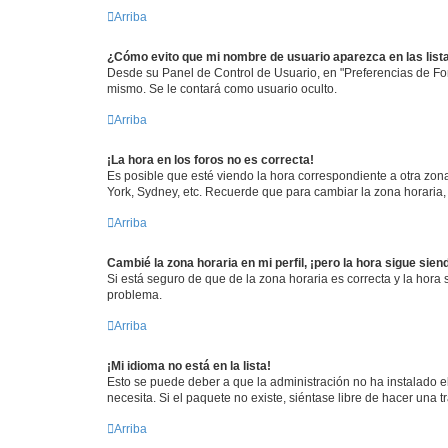
Arriba
¿Cómo evito que mi nombre de usuario aparezca en las lis
Desde su Panel de Control de Usuario, en "Preferencias de Fo
mismo. Se le contará como usuario oculto.
Arriba
¡La hora en los foros no es correcta!
Es posible que esté viendo la hora correspondiente a otra zona 
York, Sydney, etc. Recuerde que para cambiar la zona horaria,
Arriba
Cambié la zona horaria en mi perfil, ¡pero la hora sigue sien
Si está seguro de que de la zona horaria es correcta y la hora
problema.
Arriba
¡Mi idioma no está en la lista!
Esto se puede deber a que la administración no ha instalado e
necesita. Si el paquete no existe, siéntase libre de hacer una
Arriba