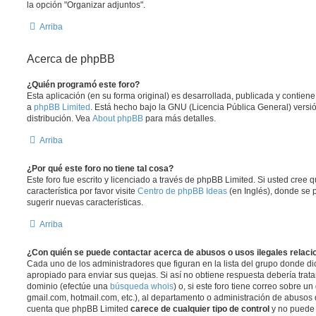
la opción "Organizar adjuntos".
Arriba
Acerca de phpBB
¿Quién programó este foro?
Esta aplicación (en su forma original) es desarrollada, publicada y contien
a
phpBB Limited
. Está hecho bajo la GNU (Licencia Pública General) versió
distribución. Vea
About phpBB
para más detalles.
Arriba
¿Por qué este foro no tiene tal cosa?
Este foro fue escrito y licenciado a través de phpBB Limited. Si usted cree
característica por favor visite
Centro de phpBB Ideas
(en Inglés), donde se 
sugerir nuevas características.
Arriba
¿Con quién se puede contactar acerca de abusos o usos ilegales relaci
Cada uno de los administradores que figuran en la lista del grupo donde di
apropiado para enviar sus quejas. Si así no obtiene respuesta debería trata
dominio (efectúe una
búsqueda whois
) o, si este foro tiene correo sobre u
gmail.com, hotmail.com, etc.), al departamento o administración de abusos d
cuenta que phpBB Limited
carece de cualquier tipo de control
y no puede