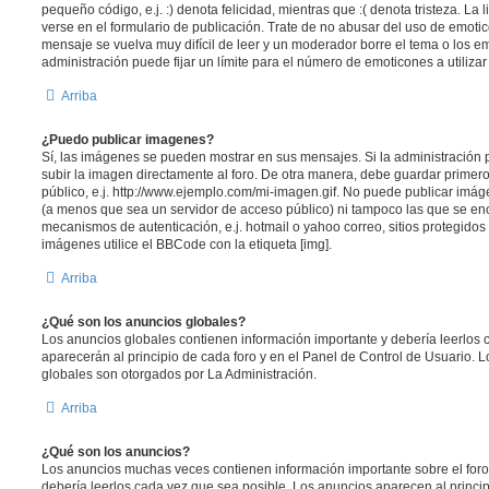
pequeño código, e.j. :) denota felicidad, mientras que :( denota tristeza. L
verse en el formulario de publicación. Trate de no abusar del uso de emot
mensaje se vuelva muy difícil de leer y un moderador borre el tema o los 
administración puede fijar un límite para el número de emoticones a utiliza
Arriba
¿Puedo publicar imagenes?
Sí, las imágenes se pueden mostrar en sus mensajes. Si la administración 
subir la imagen directamente al foro. De otra manera, debe guardar primero
público, e.j. http://www.ejemplo.com/mi-imagen.gif. No puede publicar im
(a menos que sea un servidor de acceso público) ni tampoco las que se e
mecanismos de autenticación, e.j. hotmail o yahoo correo, sitios protegidos 
imágenes utilice el BBCode con la etiqueta [img].
Arriba
¿Qué son los anuncios globales?
Los anuncios globales contienen información importante y debería leerlos 
aparecerán al principio de cada foro y en el Panel de Control de Usuario. 
globales son otorgados por La Administración.
Arriba
¿Qué son los anuncios?
Los anuncios muchas veces contienen información importante sobre el for
debería leerlos cada vez que sea posible. Los anuncios aparecen al princi