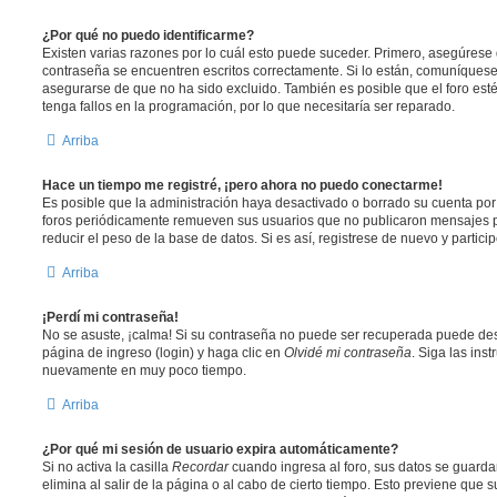
¿Por qué no puedo identificarme?
Existen varias razones por lo cuál esto puede suceder. Primero, asegúrese
contraseña se encuentren escritos correctamente. Si lo están, comuníques
asegurarse de que no ha sido excluido. También es posible que el foro est
tenga fallos en la programación, por lo que necesitaría ser reparado.
Arriba
Hace un tiempo me registré, ¡pero ahora no puedo conectarme!
Es posible que la administración haya desactivado o borrado su cuenta po
foros periódicamente remueven sus usuarios que no publicaron mensajes p
reducir el peso de la base de datos. Si es así, registrese de nuevo y partici
Arriba
¡Perdí mi contraseña!
No se asuste, ¡calma! Si su contraseña no puede ser recuperada puede desac
página de ingreso (login) y haga clic en
Olvidé mi contraseña
. Siga las ins
nuevamente en muy poco tiempo.
Arriba
¿Por qué mi sesión de usuario expira automáticamente?
Si no activa la casilla
Recordar
cuando ingresa al foro, sus datos se guard
elimina al salir de la página o al cabo de cierto tiempo. Esto previene que