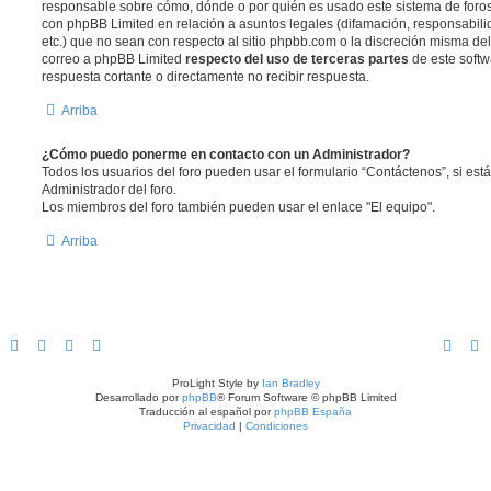
responsable sobre cómo, dónde o por quién es usado este sistema de foros
con phpBB Limited en relación a asuntos legales (difamación, responsabil
etc.) que no sean con respecto al sitio phpbb.com o la discreción misma de
correo a phpBB Limited
respecto del uso de terceras partes
de este softw
respuesta cortante o directamente no recibir respuesta.
Arriba
¿Cómo puedo ponerme en contacto con un Administrador?
Todos los usuarios del foro pueden usar el formulario “Contáctenos”, si está
Administrador del foro.
Los miembros del foro también pueden usar el enlace "El equipo".
Arriba
ProLight Style by
Ian Bradley
Desarrollado por
phpBB
® Forum Software © phpBB Limited
Traducción al español por
phpBB España
Privacidad
|
Condiciones