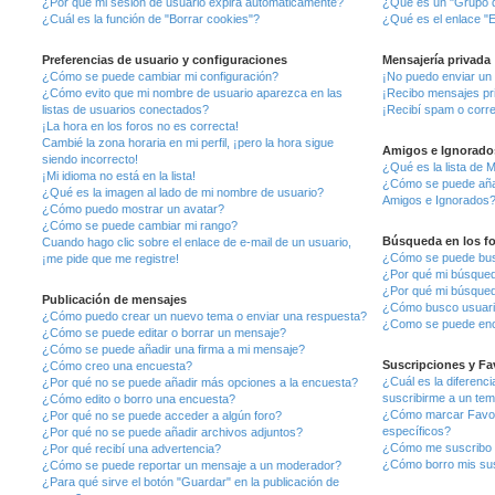
¿Por qué mi sesión de usuario expira automáticamente?
¿Qué es un "Grupo d
¿Cuál es la función de "Borrar cookies"?
¿Qué es el enlace "E
Preferencias de usuario y configuraciones
Mensajería privada
¿Cómo se puede cambiar mi configuración?
¡No puedo enviar un
¿Cómo evito que mi nombre de usuario aparezca en las
¡Recibo mensajes pr
listas de usuarios conectados?
¡Recibí spam o corre
¡La hora en los foros no es correcta!
Cambié la zona horaria en mi perfil, ¡pero la hora sigue
Amigos e Ignorado
siendo incorrecto!
¿Qué es la lista de 
¡Mi idioma no está en la lista!
¿Cómo se puede añadi
¿Qué es la imagen al lado de mi nombre de usuario?
Amigos e Ignorados
¿Cómo puedo mostrar un avatar?
¿Cómo se puede cambiar mi rango?
Búsqueda en los f
Cuando hago clic sobre el enlace de e-mail de un usuario,
¿Cómo se puede busc
¡me pide que me registre!
¿Por qué mi búsqued
¿Por qué mi búsqued
Publicación de mensajes
¿Cómo busco usuar
¿Cómo puedo crear un nuevo tema o enviar una respuesta?
¿Como se puede enco
¿Cómo se puede editar o borrar un mensaje?
¿Cómo se puede añadir una firma a mi mensaje?
Suscripciones y Fa
¿Cómo creo una encuesta?
¿Cuál es la diferenci
¿Por qué no se puede añadir más opciones a la encuesta?
suscribirme a un te
¿Cómo edito o borro una encuesta?
¿Cómo marcar Favori
¿Por qué no se puede acceder a algún foro?
específicos?
¿Por qué no se puede añadir archivos adjuntos?
¿Cómo me suscribo a
¿Por qué recibí una advertencia?
¿Cómo borro mis su
¿Cómo se puede reportar un mensaje a un moderador?
¿Para qué sirve el botón "Guardar" en la publicación de