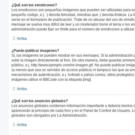
¿Qué son los emoticonos?
Los emoticonos son pequeñas imágenes que pueden ser utilizadas para ex
pequeño código, e.j. :) denota felicidad, mientras que :( denota tristeza. L
verse en el formulario de publicación. Trate de no abusar del uso de emot
mensaje se vuelva muy difícil de leer y un moderador borre el tema o los 
administración puede fijar un límite para el número de emoticones a utiliza
Arriba
¿Puedo publicar imagenes?
Sí, las imágenes se pueden mostrar en sus mensajes. Si la administración 
subir la imagen directamente al foro. De otra manera, debe guardar primero
público, e.j. http://www.ejemplo.com/mi-imagen.gif. No puede publicar im
(a menos que sea un servidor de acceso público) ni tampoco las que se e
mecanismos de autenticación, e.j. hotmail o yahoo correo, sitios protegidos 
imágenes utilice el BBCode con la etiqueta [img].
Arriba
¿Qué son los anuncios globales?
Los anuncios globales contienen información importante y debería leerlos 
aparecerán al principio de cada foro y en el Panel de Control de Usuario. 
globales son otorgados por La Administración.
Arriba