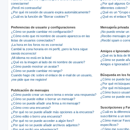
conectarme!
¿Por qué algunos Gr
¡Perdí mi contraseña!
diferentes colores?
¿Por qué mi sesión de usuario expira automáticamente?
¿Qué es un "Grupo d
¿Cuál es la función de "Borrar cookies"?
¿Qué es el enlace "E
Preferencias de usuario y configuraciones
Mensajería privada
¿Cómo se puede cambiar mi configuración?
¡No puedo enviar un
¿Cómo evito que mi nombre de usuario aparezca en las
¡Recibo mensajes pr
listas de usuarios conectados?
¡Recibí spam o corre
¡La hora en los foros no es correcta!
Cambié la zona horaria en mi perfil, ¡pero la hora sigue
Amigos e Ignorado
siendo incorrecto!
¿Qué es la lista de 
¡Mi idioma no está en la lista!
¿Cómo se puede añadi
¿Qué es la imagen al lado de mi nombre de usuario?
Amigos e Ignorados
¿Cómo puedo mostrar un avatar?
¿Cómo se puede cambiar mi rango?
Búsqueda en los f
Cuando hago clic sobre el enlace de e-mail de un usuario,
¿Cómo se puede busc
¡me pide que me registre!
¿Por qué mi búsqued
¿Por qué mi búsqued
Publicación de mensajes
¿Cómo busco usuar
¿Cómo puedo crear un nuevo tema o enviar una respuesta?
¿Como se puede enco
¿Cómo se puede editar o borrar un mensaje?
¿Cómo se puede añadir una firma a mi mensaje?
Suscripciones y Fa
¿Cómo creo una encuesta?
¿Cuál es la diferenci
¿Por qué no se puede añadir más opciones a la encuesta?
suscribirme a un te
¿Cómo edito o borro una encuesta?
¿Cómo marcar Favori
¿Por qué no se puede acceder a algún foro?
específicos?
¿Por qué no se puede añadir archivos adjuntos?
¿Cómo me suscribo a
¿Por qué recibí una advertencia?