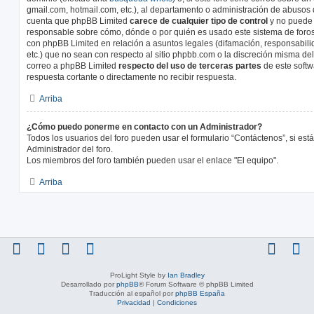
gmail.com, hotmail.com, etc.), al departamento o administración de abusos d
cuenta que phpBB Limited
carece de cualquier tipo de control
y no puede
responsable sobre cómo, dónde o por quién es usado este sistema de foros
con phpBB Limited en relación a asuntos legales (difamación, responsabil
etc.) que no sean con respecto al sitio phpbb.com o la discreción misma de
correo a phpBB Limited
respecto del uso de terceras partes
de este softw
respuesta cortante o directamente no recibir respuesta.
Arriba
¿Cómo puedo ponerme en contacto con un Administrador?
Todos los usuarios del foro pueden usar el formulario “Contáctenos”, si está
Administrador del foro.
Los miembros del foro también pueden usar el enlace "El equipo".
Arriba
ProLight Style by
Ian Bradley
Desarrollado por
phpBB
® Forum Software © phpBB Limited
Traducción al español por
phpBB España
Privacidad
|
Condiciones