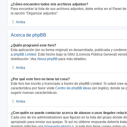
¿Cómo encuentro todos mis archivos adjuntos?
Para encontrar la lista de sus archivos adjuntos, debe entrar en el Panel de
la opción "Organizar adjuntos".
Arriba
Acerca de phpBB
¿Quién programó este foro?
Esta aplicación (en su forma original) es desarrollada, publicada y contien
a
phpBB Limited
. Está hecho bajo la GNU (Licencia Pública General) versió
distribución. Vea
About phpBB
para más detalles.
Arriba
¿Por qué este foro no tiene tal cosa?
Este foro fue escrito y licenciado a través de phpBB Limited. Si usted cree
característica por favor visite
Centro de phpBB Ideas
(en Inglés), donde se 
sugerir nuevas características.
Arriba
¿Con quién se puede contactar acerca de abusos o usos ilegales relaci
Cada uno de los administradores que figuran en la lista del grupo donde di
apropiado para enviar sus quejas. Si así no obtiene respuesta debería trata
dominio (efectúe una
búsqueda whois
) o, si este foro tiene correo sobre u