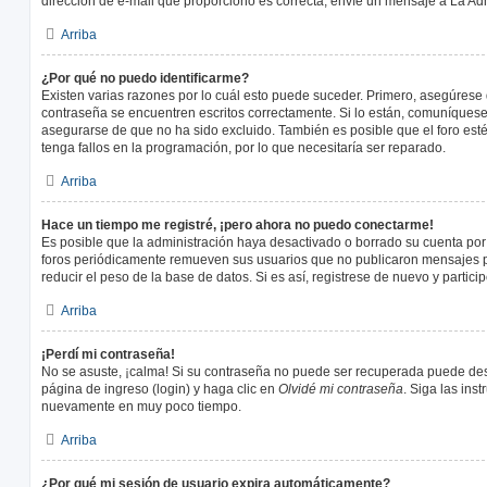
dirección de e-mail que proporcionó es correcta, envíe un mensaje a La Adm
Arriba
¿Por qué no puedo identificarme?
Existen varias razones por lo cuál esto puede suceder. Primero, asegúrese
contraseña se encuentren escritos correctamente. Si lo están, comuníques
asegurarse de que no ha sido excluido. También es posible que el foro est
tenga fallos en la programación, por lo que necesitaría ser reparado.
Arriba
Hace un tiempo me registré, ¡pero ahora no puedo conectarme!
Es posible que la administración haya desactivado o borrado su cuenta po
foros periódicamente remueven sus usuarios que no publicaron mensajes p
reducir el peso de la base de datos. Si es así, registrese de nuevo y partici
Arriba
¡Perdí mi contraseña!
No se asuste, ¡calma! Si su contraseña no puede ser recuperada puede desac
página de ingreso (login) y haga clic en
Olvidé mi contraseña
. Siga las ins
nuevamente en muy poco tiempo.
Arriba
¿Por qué mi sesión de usuario expira automáticamente?