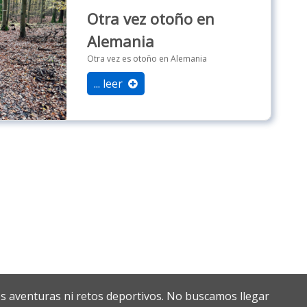
Otra vez otoño en
Alemania
Otra vez es otoño en Alemania
... leer
s aventuras ni retos deportivos. No buscamos llegar