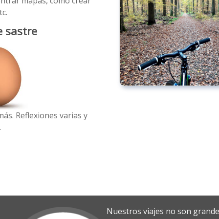
ntrar mapas, como crear
tc.
e sastre
ás. Reflexiones varias y
.
Nuestros viajes no son grande